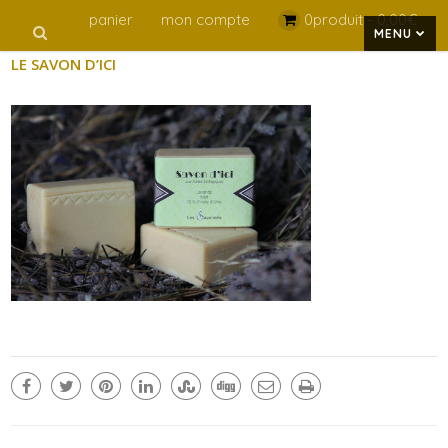
panier
mon compte
0produit -
0,00
€
MENU
LE SAVON D’ICI