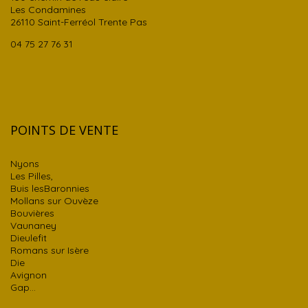
Les Condamines
26110 Saint-Ferréol Trente Pas
04 75 27 76 31
POINTS DE VENTE
Nyons
Les Pilles,
Buis lesBaronnies
Mollans sur Ouvèze
Bouvières
Vaunaney
Dieulefit
Romans sur Isère
Die
Avignon
Gap…